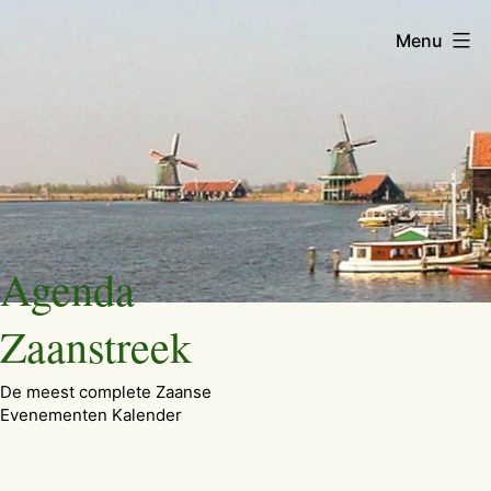
Menu
Ga
Agenda
naar
de
Zaanstreek
inhoud
De meest complete Zaanse
Evenementen Kalender