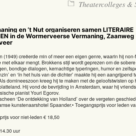
Theatercolleges & 
aning en ’t Nut organiseren samen LITERAIRE
N in de Wormerveerse Vermaning, Zaanweg 
veer
 (1949) creëerde min of meer een eigen genre, waarin hij non-fic
e met elkaar mengt. Brokkens stijl wordt geprezen om de sobere
gen, bondige dialogen, kernachtige typeringen, humor en zelfspo
zin’ en ‘In het huis van de dichter’ maakte hij een aangrijpend 
 Als domineeszoon kreeg hij te maken met de geloofstwisten op 
latteland. Hij vond de bevrijding in Amsterdam, waar hij vriend
ische pianist Youri Egorov.
rscheen ‘De ontdekking van Holland’ over de vergeten geschied
amse kunstenaarshotel Spaander.• Toegangsprijs voor leden va
rijs voor niet-leden € 18,50
14.30 uur