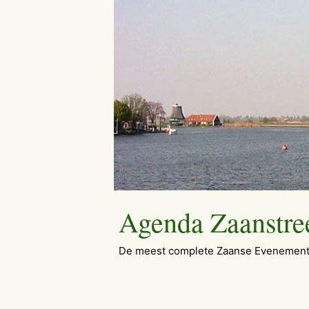
Ga
naar
de
inhoud
Agenda Zaanstre
De meest complete Zaanse Evenement