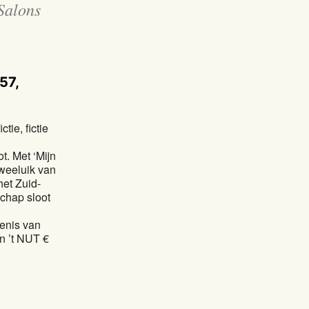
Salons
57,
tie, fictie
t. Met ‘Mijn
tweeluik van
het Zuid-
schap sloot
enis van
n ’t NUT €