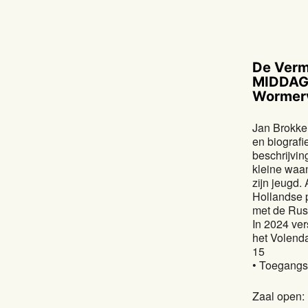
De Verm
MIDDAGE
Wormer
Jan Brokken
en biografi
beschrijvin
kleine waan
zijn jeugd.
Hollandse p
met de Russ
In 2024 ve
het Volend
15
• Toegangsp
Zaal open: 