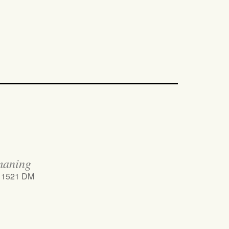
maning
, 1521 DM
iCalendar
Office 365