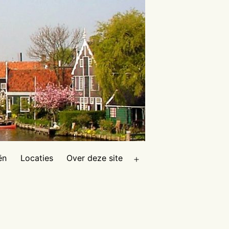
ën
Locaties
Over deze site
Open
menu