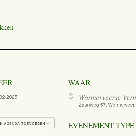
okken
EER
WAAR
Wormerveerse Ver
-02-2025
Zaanweg 57, Wormerveer
EVENEMENT TYPE
N AGENDA TOEVOEGEN
nload ICS
Google Calendar