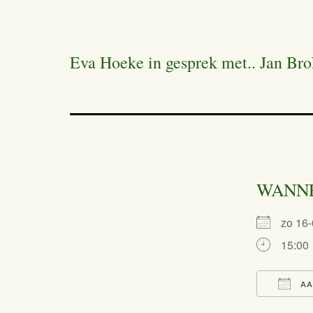
Eva Hoeke in gesprek met.. Jan Br
WANN
zo 16
15:00
AA
Dow