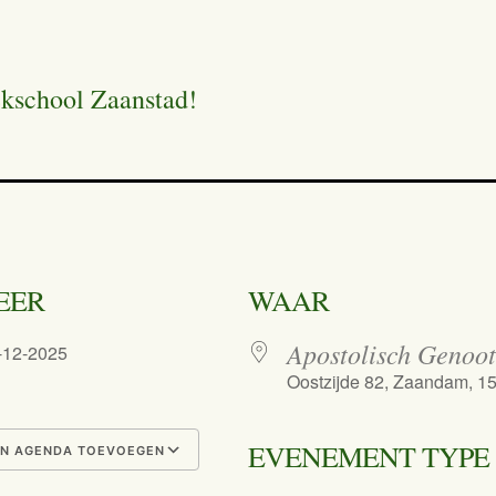
ekschool Zaanstad!
EER
WAAR
Apostolisch Genoo
7-12-2025
Oostzijde 82, Zaandam, 1
EVENEMENT TYPE
N AGENDA TOEVOEGEN
nload ICS
Google Calendar