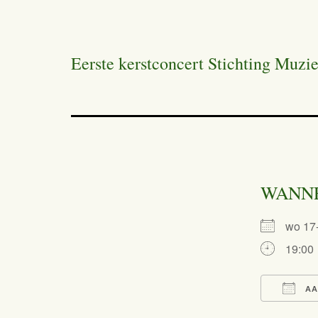
Eerste kerstconcert Stichting Muzi
WANN
wo 1
19:00
AA
Dow