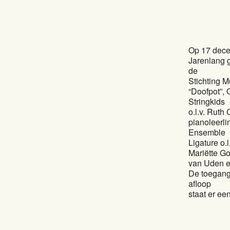
Op 17 dece
Jarenlang g
de
Stichting M
“Doofpot”, 
Stringkids
o.l.v. Rut
pianoleerl
Ensemble
Ligature o.
Mariëtte Go
van Uden en
De toegang 
afloop
staat er ee