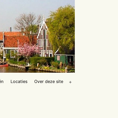
ën
Locaties
Over deze site
Open
menu