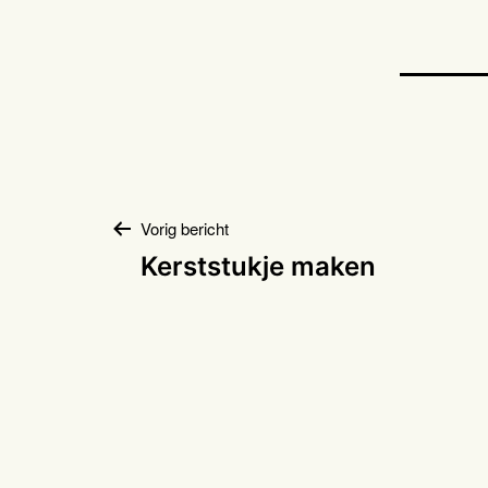
Bericht
Vorig bericht
Kerststukje maken
navigatie