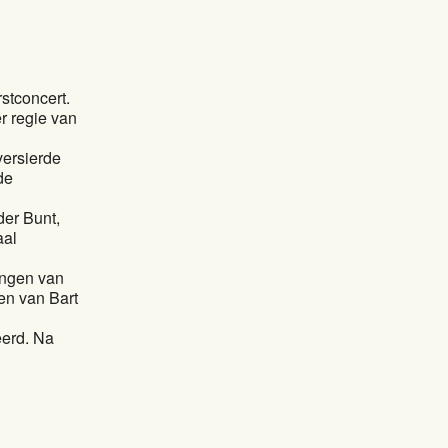
stconcert.
r regie van
versierde
de
der Bunt,
aal
lingen van
en van Bart
eerd. Na