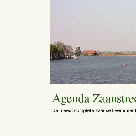
Ga
naar
de
inhoud
Agenda Zaanstre
De meest complete Zaanse Evenement