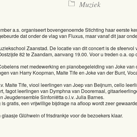
Muziek
mber a.s. organiseert bovengenoemde Stichting haar eerste ker
ebeurde dat onder de vlag van Fluxus, maar vanaf dit jaar onde
uziekschool Zaanstad. De locatie van dit concert is de sfeervol 
Oostzijde 82 te Zaandam, aanvang 19.00. Voor u treden o.a. op 
h Cobelens met medewerking en pianobegeleiding van Joke van 
ingen van Harry Koopman, Maite Tife en Joke van der Bunt, Voc
l.v. Maite Tife, viool leerlingen van Joep van Beijnum, cello leer
rt, fagot leerlingen van Dymphna van Dooremaal, gitaarleerling
 Jeugdensemble Sinfoniëtta o.l.v. Julia Barnes.
is gratis, een vrijwillige bijdrage na afloop wordt zeer gewaard
n glaasje Glühwein of frisdrankje voor de bezoekers klaar.