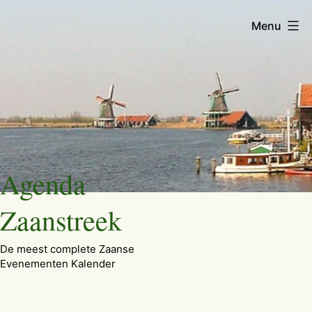
Menu
Ga
Agenda
naar
de
Zaanstreek
inhoud
De meest complete Zaanse
Evenementen Kalender