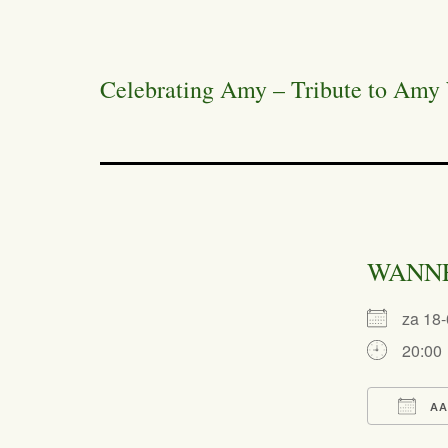
Celebrating Amy – Tribute to Amy
WANN
za 18
20:00
AA
Dow