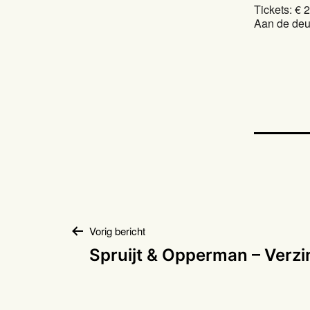
Tickets: € 
Aan de deu
Bericht
Vorig bericht
Spruijt & Opperman – Verz
navigatie