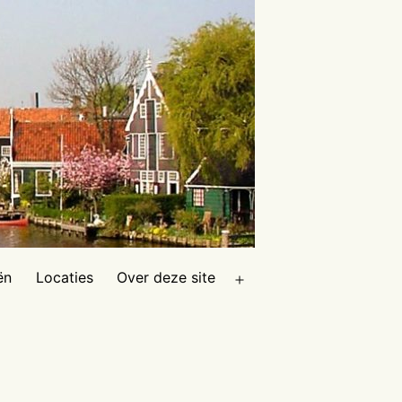
ën
Locaties
Over deze site
Open
menu