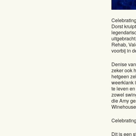
Celebratin
Dorst kruip
legendarisc
uitgebrach
Rehab, Val
voorbij in 
Denise van 
zeker ook h
hetgeen ze
weerklank i
te leven e
zowel swing
die Amy ge
Winehouse
Celebrating
Dit is een 