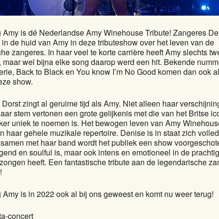
g Amy is dé Nederlandse Amy Winehouse Tribute! Zangeres De
t in de huid van Amy in deze tributeshow over het leven van de
he zangeres. In haar veel te korte carrière heeft Amy slechts t
t, maar wel bijna elke song daarop werd een hit. Bekende numm
erie, Back to Black en You know I’m No Good komen dan ook a
deze show.
Dorst zingt al geruime tijd als Amy. Niet alleen haar verschijni
aar stem vertonen een grote gelijkenis met die van het Britse ic
ker uniek te noemen is. Het bewogen leven van Amy Winehouse
n haar gehele muzikale repertoire. Denise is in staat zich volled
n samen met haar band wordt het publiek een show voorgeschote
end en soulful is, maar ook intens en emotioneel in de prachti
zongen heeft. Een fantastische tribute aan de legendarische z
!
 Amy is in 2022 ook al bij ons geweest en komt nu weer terug!
sta-concert