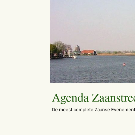
Ga
naar
de
inhoud
Agenda Zaanstre
De meest complete Zaanse Evenement