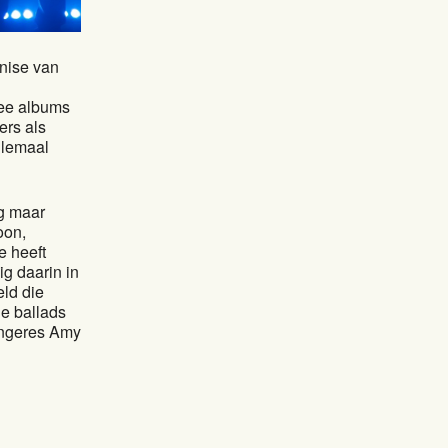
nise van
wee albums
ers als
llemaal
ng maar
oon,
 heeft
ig daarin in
ld die
ge ballads
angeres Amy