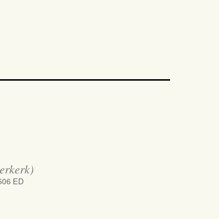
erkerk)
1506 ED
iCalendar
Office 365