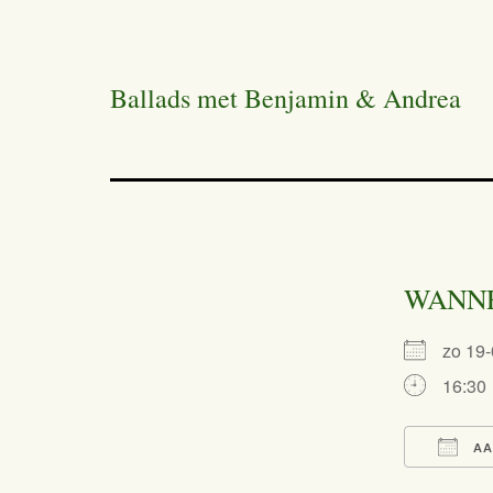
Ballads met Benjamin & Andrea
WANN
zo 19
16:30
AA
Dow