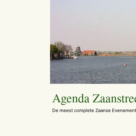
Ga
naar
de
inhoud
Agenda Zaanstre
De meest complete Zaanse Evenement