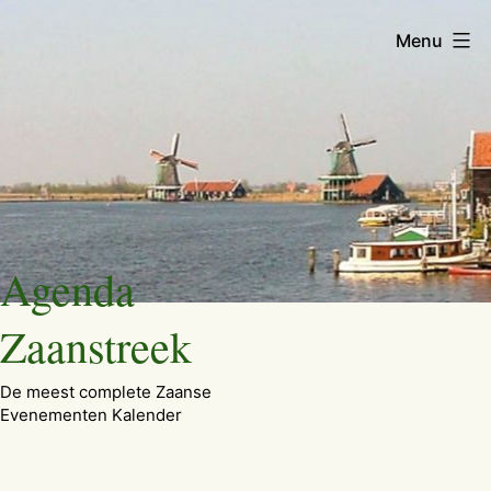
Menu
Ga
Agenda
naar
de
Zaanstreek
inhoud
De meest complete Zaanse
Evenementen Kalender