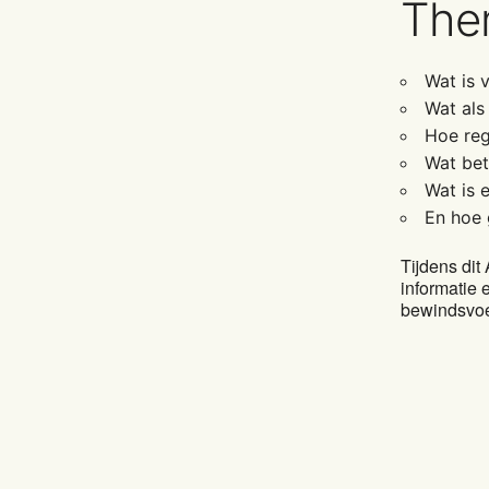
Them
Wat is 
Wat als
Hoe reg
Wat be
Wat is 
En hoe 
Tijdens dit
informatie 
bewindsvoe