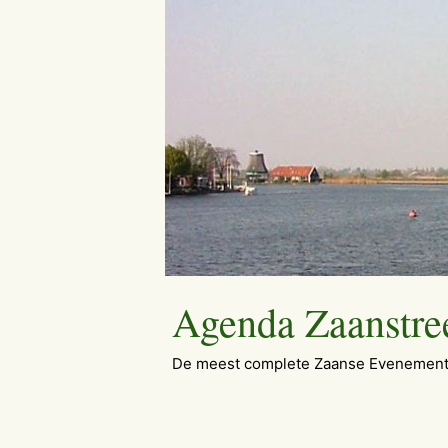
Ga
naar
de
inhoud
Agenda Zaanstre
De meest complete Zaanse Evenement