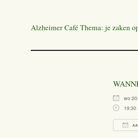
Alzheimer Café Thema: je zaken o
WANN
wo 2
19:30 
AA
Dow