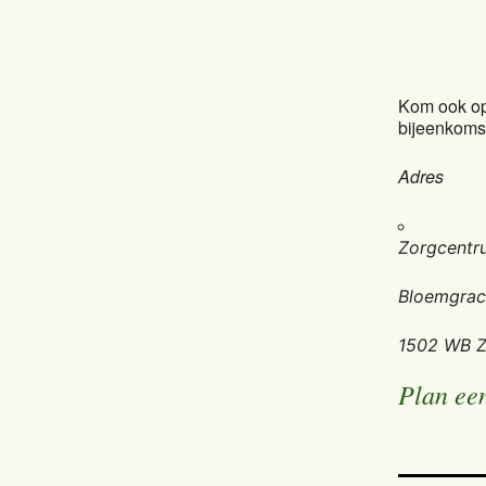
Kom ook op
bijeenkomst
Adres
Zorgcentr
Bloemgrac
1502 WB 
Plan ee