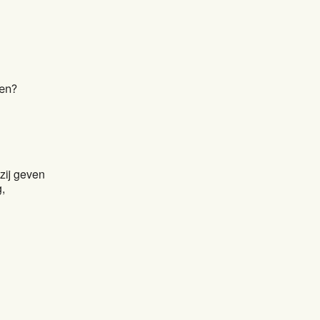
men?
zij geven
,