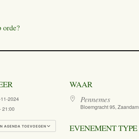
p orde?
EER
WAAR
Pennemes
0-11-2024
Bloemgracht 95, Zaandam
- 21:00
EVENEMENT TYPE
N AGENDA TOEVOEGEN
nload ICS
Google Calendar