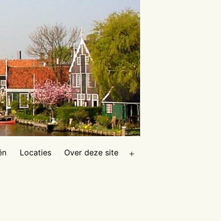
ën
Locaties
Over deze site
Open
menu