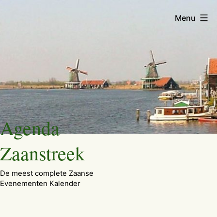
Menu
Ga
Agenda
naar
de
Zaanstreek
inhoud
De meest complete Zaanse
Evenementen Kalender