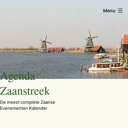
Menu
Ga
Agenda
naar
de
Zaanstreek
inhoud
De meest complete Zaanse
Evenementen Kalender