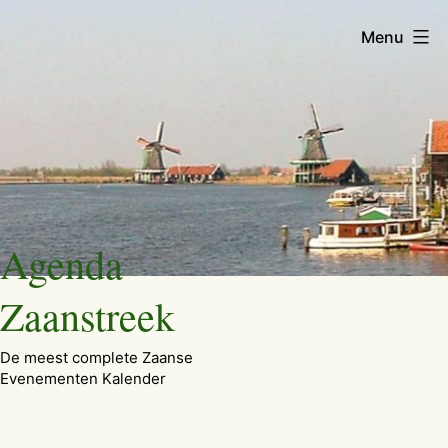
Menu
Ga
Agenda
naar
de
Zaanstreek
inhoud
De meest complete Zaanse
Evenementen Kalender