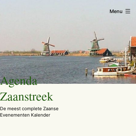
Menu
Ga
Agenda
naar
de
Zaanstreek
inhoud
De meest complete Zaanse
Evenementen Kalender