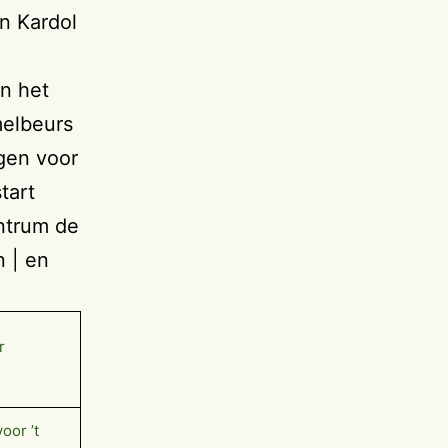
jn Kardol
n het
melbeurs
agen voor
tart
entrum de
n | en
r
oor ’t