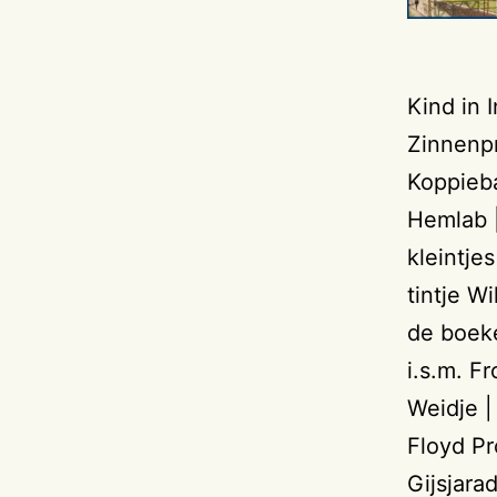
Kind in 
Zinnenp
Koppieba
Hemlab |
kleintje
tintje W
de boek
i.s.m. Fr
Weidje |
Floyd Pr
Gijsjara