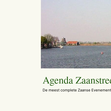
Ga
naar
de
inhoud
Agenda Zaanstre
De meest complete Zaanse Evenement