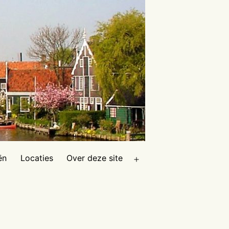
ën
Locaties
Over deze site
Open
menu