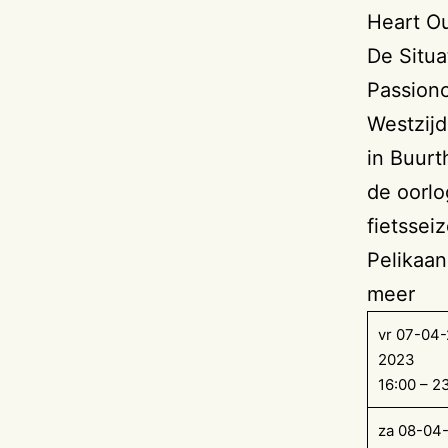
Heart Ou
De Situa
Passionc
Westzijd
in Buurt
de oorlo
fietssei
Pelikaan
meer
vr 07-04-
2023
16:00 – 2
za 08-04-