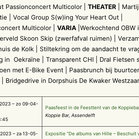
t Passionconcert Multicolor |
THEATER
| Marti
tie | Vocal Group S(w)ing Your Heart Out |
oncert Multicolor |
VARIA
|Werkochtend OBW i
erveld Skoon Skip (zwerfafval ruimen) | Verza
huis de Kolk | Stiltekring om de aandacht te vr
g in Oekraïne | Transparent CHI | Dral Fietsen s
zoen met E-Bike Event | Paasbrunch bij buurtc
 | Bridgedrive in Dorpshuis De Kwaker Westzaa
2023 – zo 09-04-
Paasfeest in de Feesttent van de Koppieba
Koppie Bar, Assendelft
3:45
2023 – za 13-05-
Expositie “De albums van Hille – Beschuit v