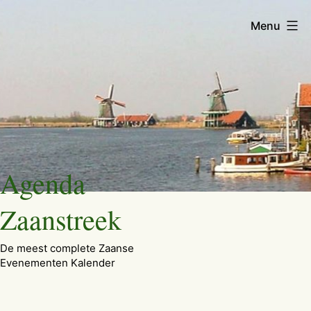
Menu
Ga
Agenda
naar
de
Zaanstreek
inhoud
De meest complete Zaanse
Evenementen Kalender