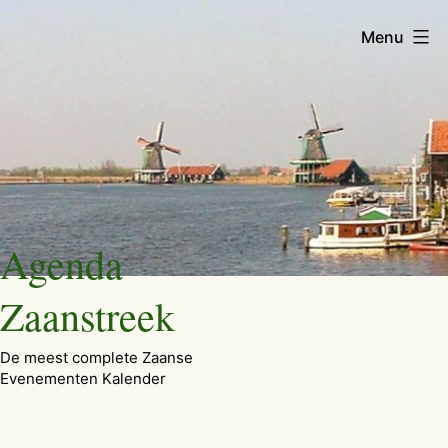
Menu
Ga
Agenda
naar
de
Zaanstreek
inhoud
De meest complete Zaanse
Evenementen Kalender