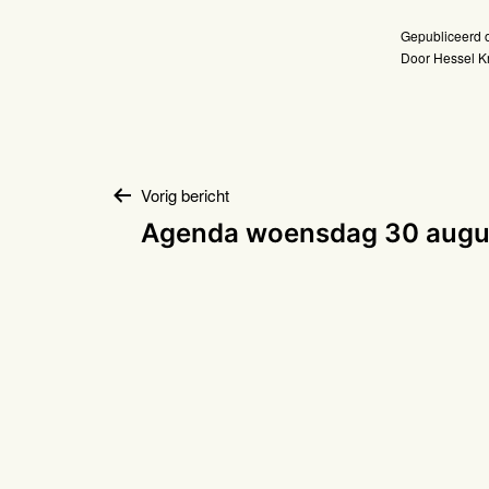
Gepubliceerd
Door
Hessel Kr
Bericht
Vorig bericht
Agenda woensdag 30 augu
navigatie