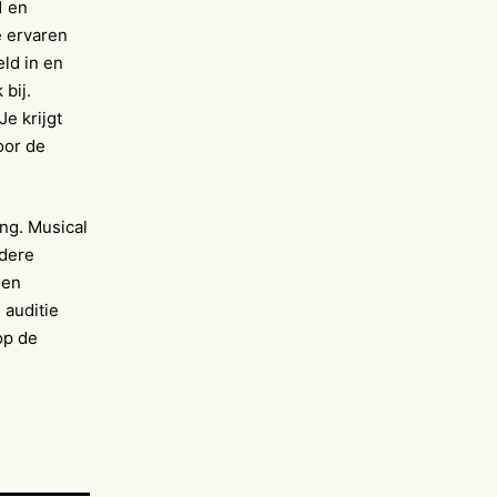
1 en
e ervaren
ld in en
bij.
 Je krijgt
oor de
ng. Musical
edere
 en
 auditie
op de