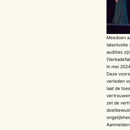
Meedoen aa
talentvolle
audities zi
(Verkadefab
In mei 2024
Deze voorst
verleden va
laat de toe
vertrouwen 
zet de ver
doelbewust 
ongelijkhei
Aanmelden