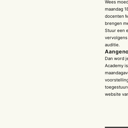
Wees moedi
maandag 18
docenten M
brengen met
Stuur een e
vervolgens 
auditie.
Aangeno
Dan word j
Academy is
maandagavon
voorstellin
toegestuurd
website va