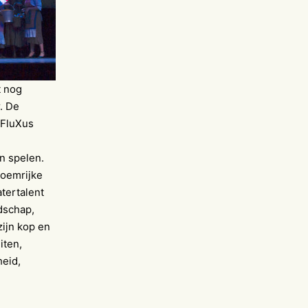
t nog
. De
 FluXus
n spelen.
roemrijke
atertalent
dschap,
zijn kop en
iten,
heid,