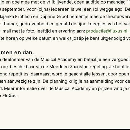
g en doe mee met de vrijblijvende, open auditie op maandag 1
 september. Voor (bijna) iedereen is wel een rol weggelegd. D
ajanka Frohlich en Daphne Groot nemen je mee de theaterwere
 humor, gedrevenheid en geduld de fijne kneepjes van het vak 
-mail met je foto, leeftijd en ervaring aan:
productie@fluxus.nl
.
te horen op welke datum en welk tijdstip je bent uitgenodigd v
men en dan..
e deelnemer van de Musical Academy en betaal je een vergoedi
 ook beschikbaar via de Meedoen Zaanstad regeling. Je hebt i
d repetities, daarnaast word je geacht alle lessen, doorlopen
gen aanwezig te zijn. De planning krijg je na aanmelding voor de
. Meer informatie over de Musical Academy en prijzen vind je 
n FluXus.