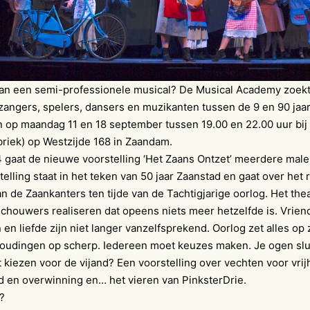
n een semi-professionele musical? De Musical Academy zoek
 zangers, spelers, dansers en muzikanten tussen de 9 en 90 jaar
jn op maandag 11 en 18 september tussen 19.00 en 22.00 uur bij
riek) op Westzijde 168 in Zaandam.
 gaat de nieuwe voorstelling ‘Het Zaans Ontzet’ meerdere male
elling staat in het teken van 50 jaar Zaanstad en gaat over het 
n de Zaankanters ten tijde van de Tachtigjarige oorlog. Het the
schouwers realiseren dat opeens niets meer hetzelfde is. Vrien
en liefde zijn niet langer vanzelfsprekend. Oorlog zet alles op 
houdingen op scherp. Iedereen moet keuzes maken. Je ogen slu
kiezen voor de vijand? Een voorstelling over vechten voor vrij
d en overwinning en… het vieren van PinksterDrie.
?