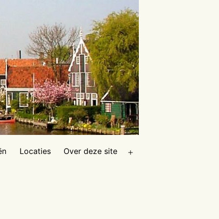
ën
Locaties
Over deze site
Open
menu