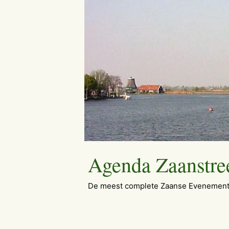
Ga
naar
de
inhoud
Agenda Zaanstre
De meest complete Zaanse Evenement