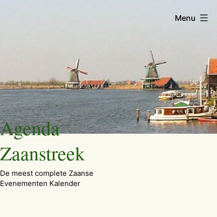
Menu
Ga
Agenda
naar
de
Zaanstreek
inhoud
De meest complete Zaanse
Evenementen Kalender