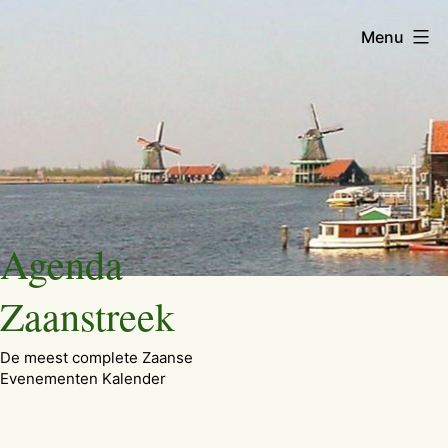
Menu
Ga
Agenda
naar
de
Zaanstreek
inhoud
De meest complete Zaanse
Evenementen Kalender