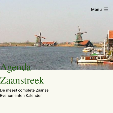
Menu
Ga
Agenda
naar
de
Zaanstreek
inhoud
De meest complete Zaanse
Evenementen Kalender