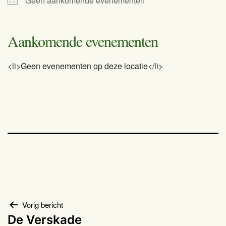
Geen aankomende evenementen
Aankomende evenementen
<li>Geen evenementen op deze locatie</li>
Bericht
Vorig bericht
De Verskade