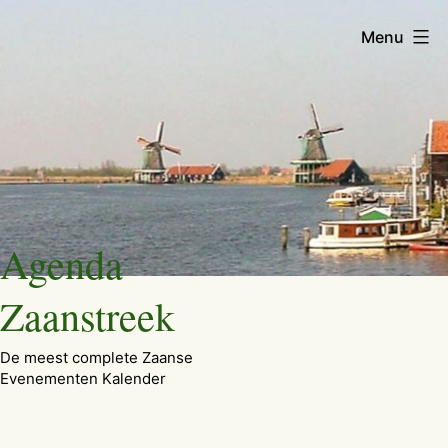
Menu
Ga
Agenda
naar
de
Zaanstreek
inhoud
De meest complete Zaanse
Evenementen Kalender