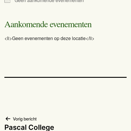
Geen aankomende evenementen
Aankomende evenementen
<li>Geen evenementen op deze locatie</li>
Bericht
Vorig bericht
Pascal College