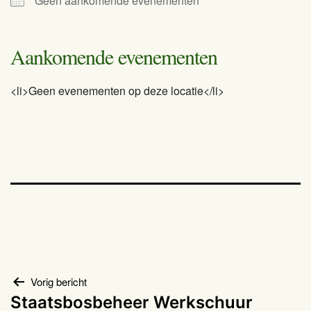
Geen aankomende evenementen
Aankomende evenementen
<li>Geen evenementen op deze locatie</li>
Bericht
Vorig bericht
Staatsbosbeheer Werkschuur