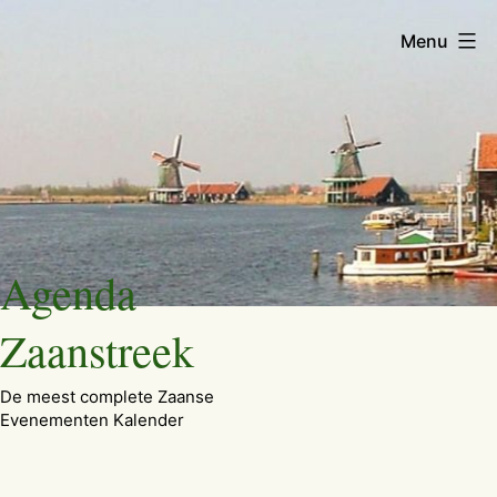
Menu
Ga
Agenda
naar
de
Zaanstreek
inhoud
De meest complete Zaanse
Evenementen Kalender