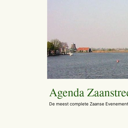
Ga
naar
de
inhoud
Agenda Zaanstre
De meest complete Zaanse Evenement