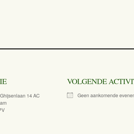
IE
VOLGENDE ACTIVI
Geen aankomende evene
 Ghijsenlaan 14 AC
dam
PV