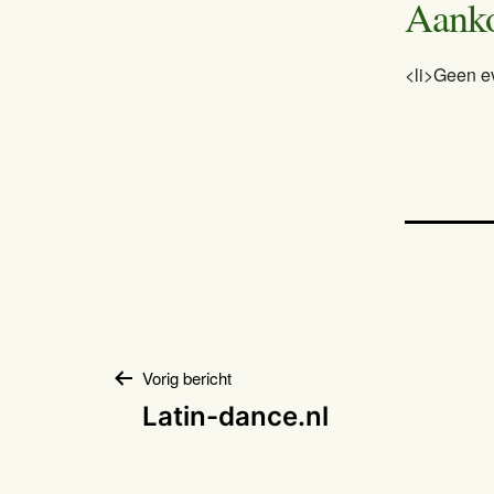
Aank
<li>Geen e
Bericht
Vorig bericht
Latin-dance.nl
navigatie