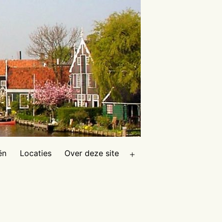
ën
Locaties
Over deze site
Open
menu