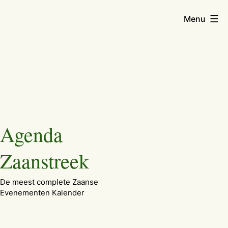
Menu
Ga
Agenda
naar
de
Zaanstreek
inhoud
De meest complete Zaanse
Evenementen Kalender