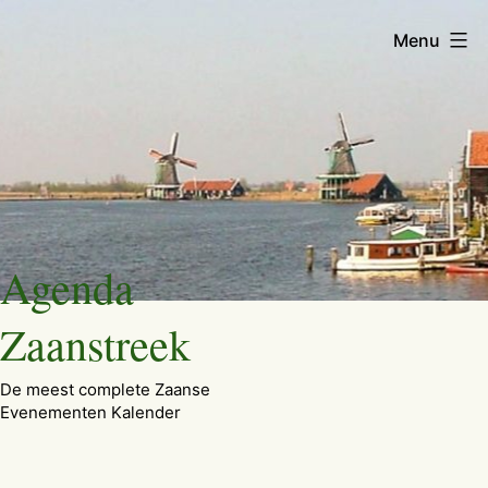
Menu
Ga
Agenda
naar
de
Zaanstreek
inhoud
De meest complete Zaanse
Evenementen Kalender