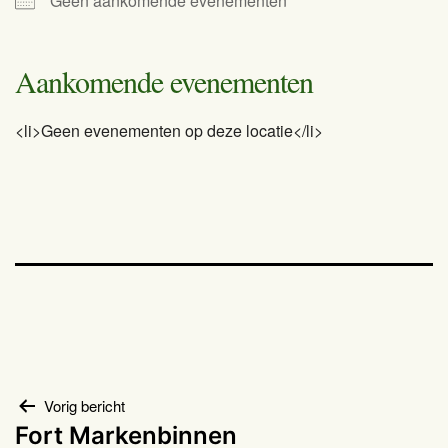
Geen aankomende evenementen
Aankomende evenementen
<li>Geen evenementen op deze locatie</li>
Bericht
Vorig bericht
Fort Markenbinnen