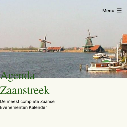
Menu
Ga
Agenda
naar
de
Zaanstreek
inhoud
De meest complete Zaanse
Evenementen Kalender