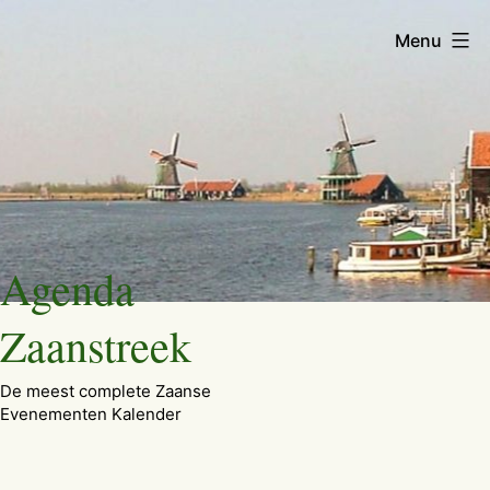
Menu
Ga
Agenda
naar
de
Zaanstreek
inhoud
De meest complete Zaanse
Evenementen Kalender