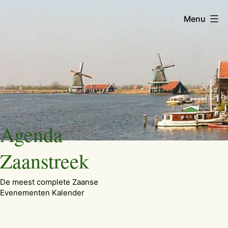
Menu
Ga
Agenda
naar
de
Zaanstreek
inhoud
De meest complete Zaanse
Evenementen Kalender