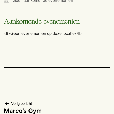
Geen aankomende evenementen
Aankomende evenementen
<li>Geen evenementen op deze locatie</li>
Bericht
Vorig bericht
Marco’s Gym