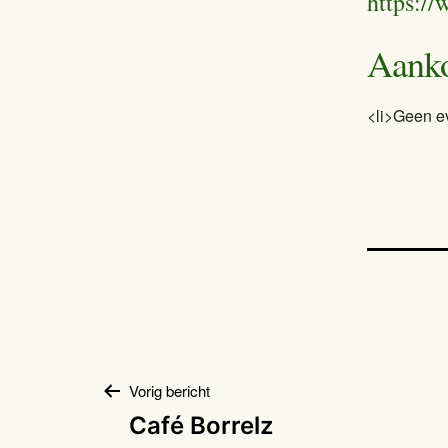
https://
Aank
<li>Geen e
Bericht
Vorig bericht
Café Borrelz