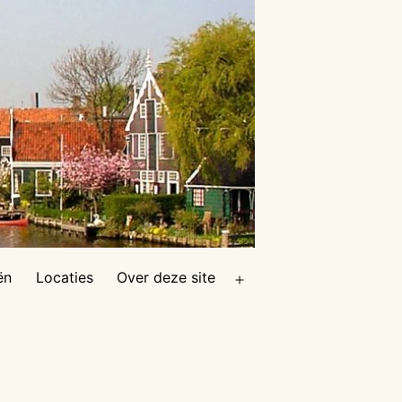
ën
Locaties
Over deze site
Open
menu