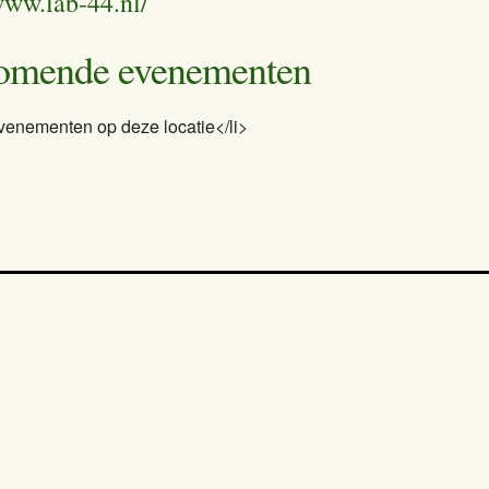
www.lab-44.nl/
omende evenementen
venementen op deze locatie</li>