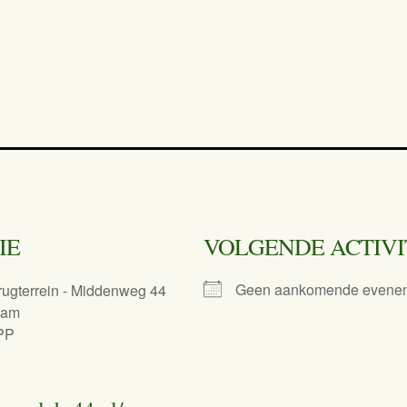
IE
VOLGENDE ACTIVI
Geen aankomende evene
ugterrein - Middenweg 44
dam
PP