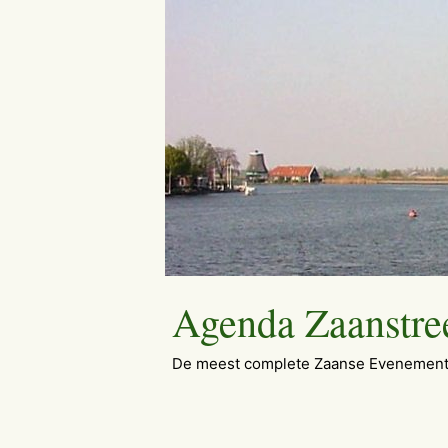
Ga
naar
de
inhoud
Agenda Zaanstre
De meest complete Zaanse Evenement