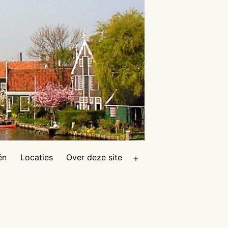
ën
Locaties
Over deze site
Open
menu