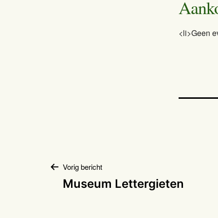
Aank
<li>Geen e
Bericht
Vorig bericht
Museum Lettergieten
navigatie