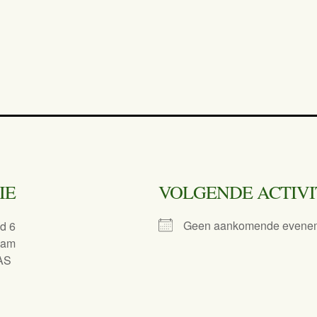
IE
VOLGENDE ACTIVI
Geen aankomende evene
d 6
dam
AS