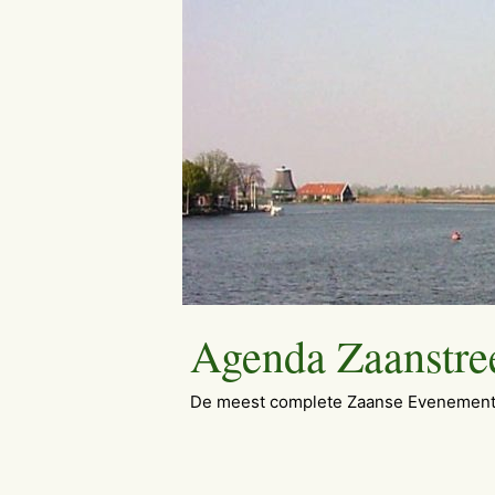
Ga
naar
de
inhoud
Agenda Zaanstre
De meest complete Zaanse Evenement