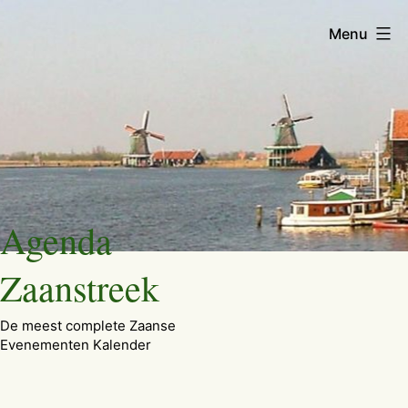
Menu
Ga
Agenda
naar
de
Zaanstreek
inhoud
De meest complete Zaanse
Evenementen Kalender