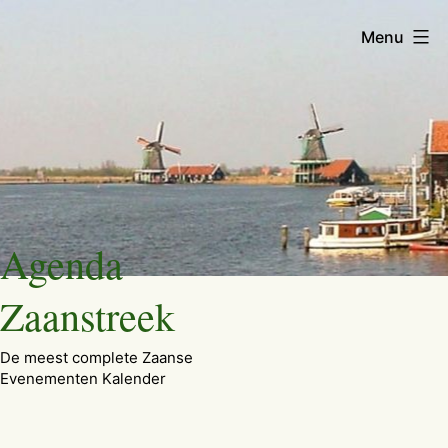
Menu
Ga
Agenda
naar
de
Zaanstreek
inhoud
De meest complete Zaanse
Evenementen Kalender