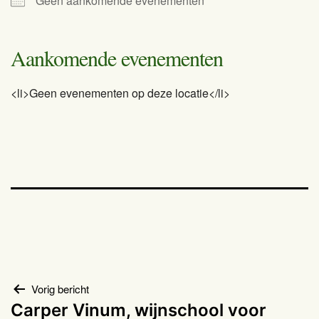
Geen aankomende evenementen
Aankomende evenementen
<li>Geen evenementen op deze locatie</li>
Bericht
Vorig bericht
Carper Vinum, wijnschool voor