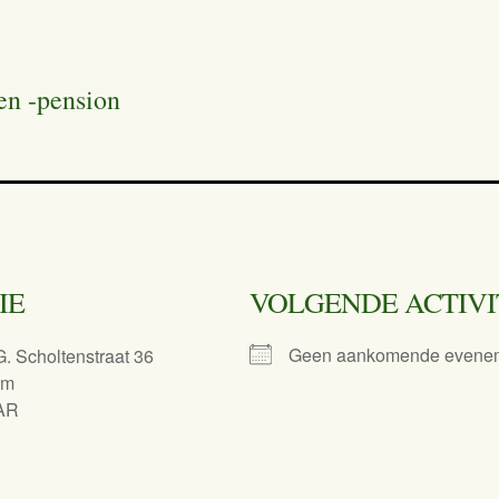
en -pension
IE
VOLGENDE ACTIVI
Geen aankomende evene
G. Scholtenstraat 36
am
AR