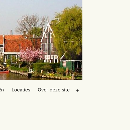
ën
Locaties
Over deze site
Open
menu