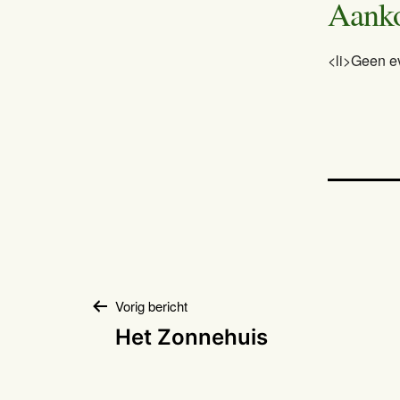
Aank
<li>Geen e
Bericht
Vorig bericht
Het Zonnehuis
navigatie