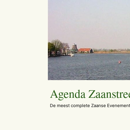
Ga
naar
de
inhoud
Agenda Zaanstre
De meest complete Zaanse Evenement