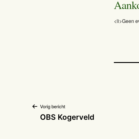
Aank
<li>Geen e
Bericht
Vorig bericht
OBS Kogerveld
navigatie