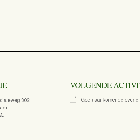
IE
VOLGENDE ACTIVI
Geen aankomende evene
ncialeweg 302
dam
MJ