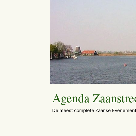
Ga
naar
de
inhoud
Agenda Zaanstre
De meest complete Zaanse Evenement