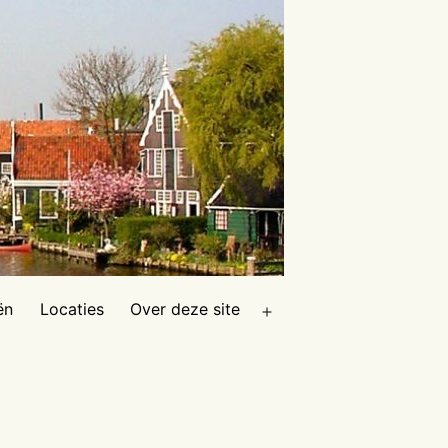
ën
Locaties
Over deze site
Open
menu