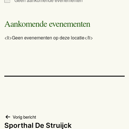
Geen aankomende evenementen
Aankomende evenementen
<li>Geen evenementen op deze locatie</li>
Bericht
Vorig bericht
Sporthal De Struijck