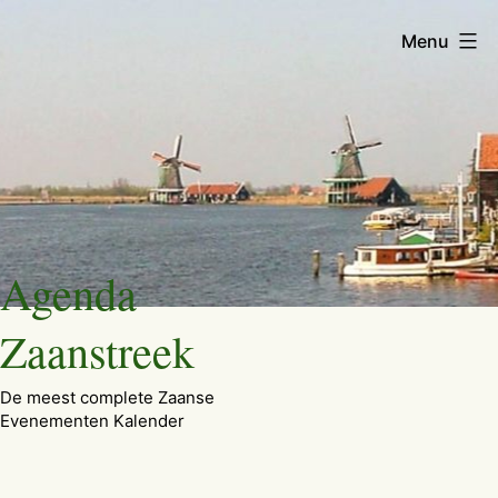
Menu
Ga
Agenda
naar
de
Zaanstreek
inhoud
De meest complete Zaanse
Evenementen Kalender