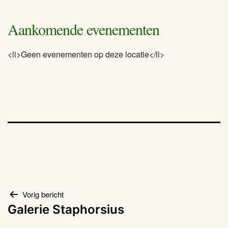
Aankomende evenementen
<li>Geen evenementen op deze locatie</li>
Bericht
Vorig bericht
Galerie Staphorsius
navigatie