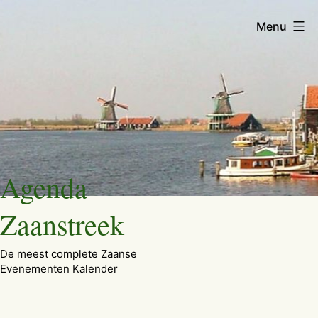
Menu
Ga
Agenda
naar
de
Zaanstreek
inhoud
De meest complete Zaanse
Evenementen Kalender