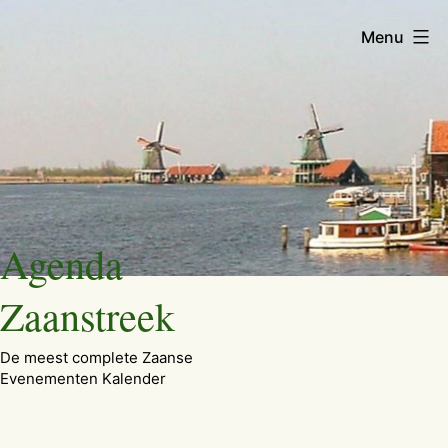
Menu
Ga
Agenda
naar
de
Zaanstreek
inhoud
De meest complete Zaanse
Evenementen Kalender