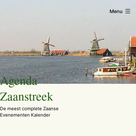
Menu
Ga
Agenda
naar
de
Zaanstreek
inhoud
De meest complete Zaanse
Evenementen Kalender