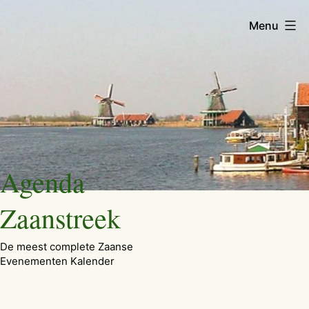
Menu
Ga
Agenda
naar
de
Zaanstreek
inhoud
De meest complete Zaanse
Evenementen Kalender