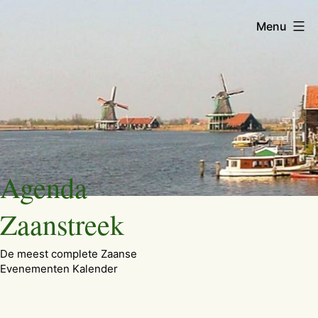
Menu
Ga
Agenda
naar
de
Zaanstreek
inhoud
De meest complete Zaanse
Evenementen Kalender