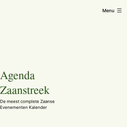
Menu
Ga
Agenda
naar
de
Zaanstreek
inhoud
De meest complete Zaanse
Evenementen Kalender