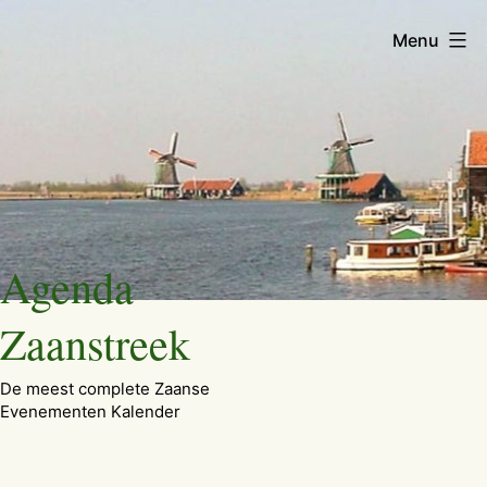
Menu
Ga
Agenda
naar
de
Zaanstreek
inhoud
De meest complete Zaanse
Evenementen Kalender