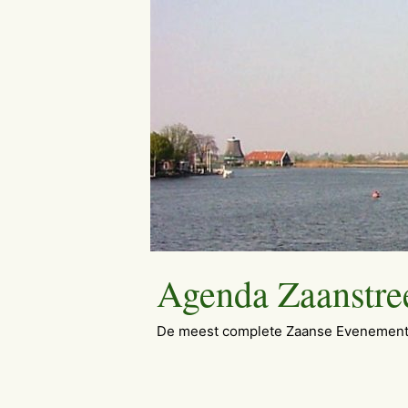
Ga
naar
de
inhoud
Agenda Zaanstre
De meest complete Zaanse Evenement