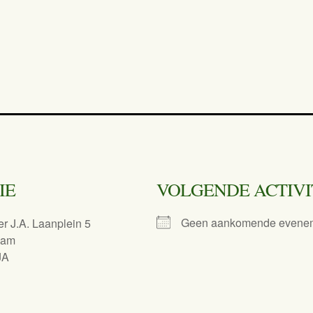
IE
VOLGENDE ACTIVI
Geen aankomende evene
r J.A. Laanplein 5
dam
JA