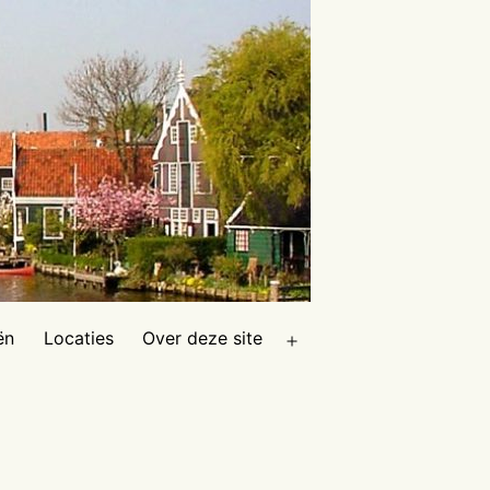
ën
Locaties
Over deze site
Open
menu