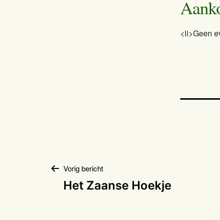
Aank
<li>Geen e
Bericht
Vorig bericht
Het Zaanse Hoekje
navigatie