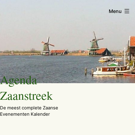
Menu
Ga
Agenda
naar
de
Zaanstreek
inhoud
De meest complete Zaanse
Evenementen Kalender