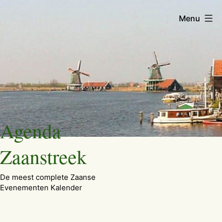
Menu
Ga
Agenda
naar
de
Zaanstreek
inhoud
De meest complete Zaanse
Evenementen Kalender