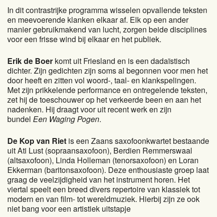
In dit contrastrijke programma wisselen opvallende teksten
en meevoerende klanken elkaar af. Elk op een ander
manier gebruikmakend van lucht, zorgen beide disciplines
voor een frisse wind bij elkaar en het publiek.
Erik de Boer
komt uit Friesland en is een dadaïstisch
dichter. Zijn gedichten zijn soms al begonnen voor men het
door heeft en zitten vol woord-, taal- en klankspelingen.
Met zijn prikkelende performance en ontregelende teksten,
zet hij de toeschouwer op het verkeerde been en aan het
nadenken. Hij draagt voor uit recent werk en zijn
bundel
Een Waging Pogen
.
De Kop van Riet
is een Zaans saxofoonkwartet bestaande
uit Ati Lust (sopraansaxofoon), Berdien Remmerswaal
(altsaxofoon), Linda Holleman (tenorsaxofoon) en Loran
Ekkerman (baritonsaxofoon). Deze enthousiaste groep laat
graag de veelzijdigheid van het instrument horen. Het
viertal speelt een breed divers repertoire van klassiek tot
modern en van film- tot wereldmuziek. Hierbij zijn ze ook
niet bang voor een artistiek uitstapje