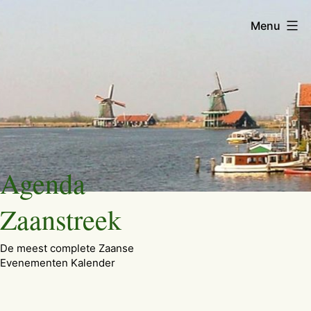
Menu
Ga
Agenda
naar
de
Zaanstreek
inhoud
De meest complete Zaanse
Evenementen Kalender