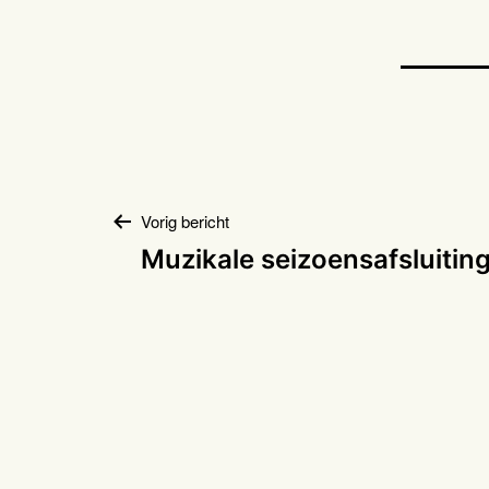
Bericht
Vorig bericht
Muzikale seizoensafsluitin
navigatie