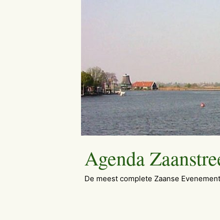
Ga
naar
de
inhoud
Agenda Zaanstre
De meest complete Zaanse Evenement