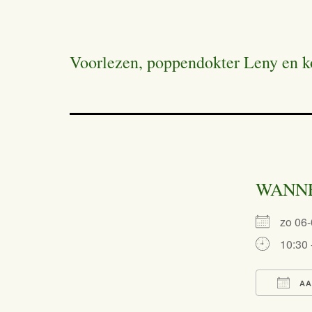
Voorlezen, poppendokter Leny en k
WANN
zo 06
10:30 
AA
Dow