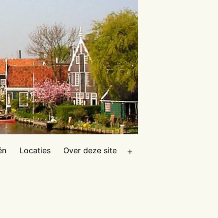
ën
Locaties
Over deze site
Open
menu