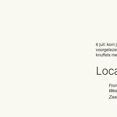
6 juli: kom
voorgeleze
knuffels me
Loca
Fron
West
Zaa