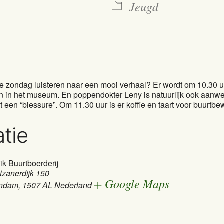
Jeugd
 je zondag luisteren naar een mooi verhaal? Er wordt om 10.30 u
n in het museum. En poppendokter Leny is natuurlijk ook aanwe
t een “blessure”. Om 11.30 uur is er koffie en taart voor buurtb
tie
ik Buurtboerderij
zanerdijk 150
+ Google Maps
ndam
,
1507 AL
Nederland