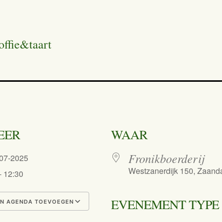
offie&taart
EER
WAAR
Fronikboerderij
-07-2025
Westzanerdijk 150, Zaan
- 12:30
EVENEMENT TYPE
N AGENDA TOEVOEGEN
nload ICS
Google Calendar