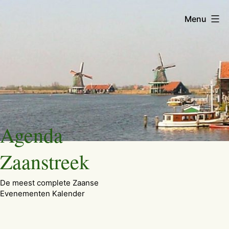
Menu
Ga
Agenda
naar
de
Zaanstreek
inhoud
De meest complete Zaanse
Evenementen Kalender