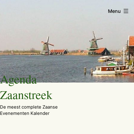
Menu
Ga
Agenda
naar
de
Zaanstreek
inhoud
De meest complete Zaanse
Evenementen Kalender