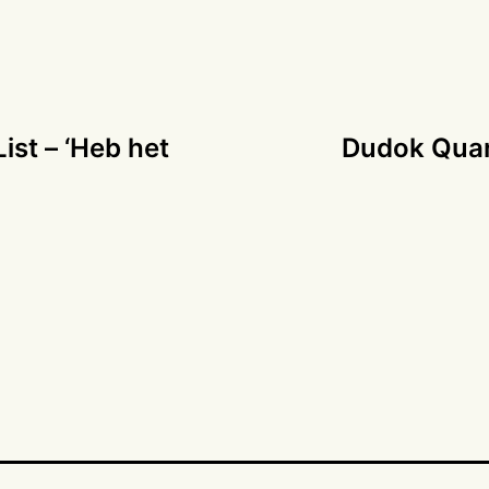
List – ‘Heb het
Dudok Quar