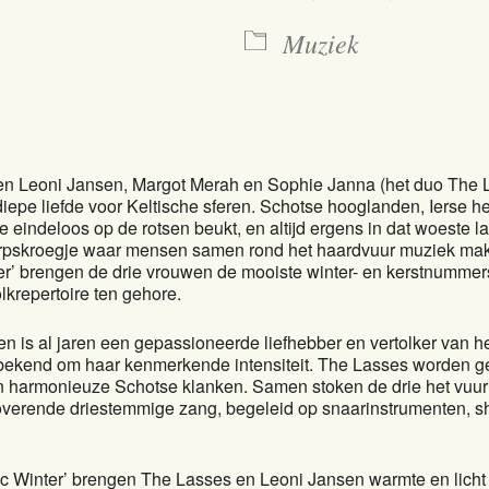
Muziek
n Leoni Jansen, Margot Merah en Sophie Janna (het duo The 
iepe liefde voor Keltische sferen. Schotse hooglanden, Ierse h
e eindeloos op de rotsen beukt, en altijd ergens in dat woeste 
rpskroegje waar mensen samen rond het haardvuur muziek make
er’ brengen de drie vrouwen de mooiste winter- en kerstnummers
olkrepertoire ten gehore.
n is al jaren een gepassioneerde liefhebber en vertolker van he
, bekend om haar kenmerkende intensiteit. The Lasses worden 
n harmonieuze Schotse klanken. Samen stoken de drie het vuur
overende driestemmige zang, begeleid op snaarinstrumenten, sh
ic Winter’ brengen The Lasses en Leoni Jansen warmte en licht 