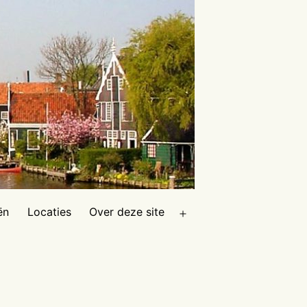
ën
Locaties
Over deze site
Open
menu