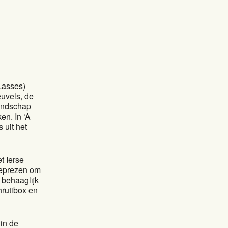
Lasses)
euvels, de
landschap
n. In ‘A
 uit het
t Ierse
geprezen om
 behaaglijk
rutibox en
in de