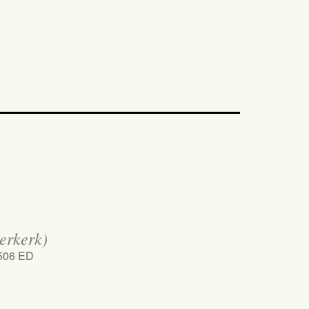
erkerk)
1506 ED
iCalendar
Office 365