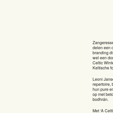
Zangeresse
delen een d
branding di
wel een do
Celtic Wint
Keltische f
Leoni Janse
repertoire
hun pure e
op met bet
bodhrán.
Met ‘A Celt