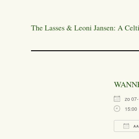
The Lasses & Leoni Jansen: A Celt
WANN
zo 07
15:00
AA
Dow