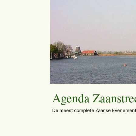
Ga
naar
de
inhoud
Agenda Zaanstre
De meest complete Zaanse Evenement