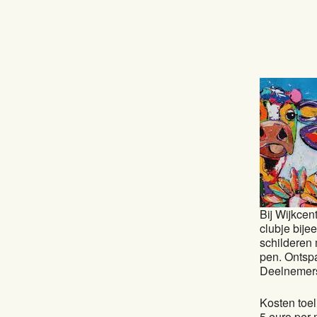
Bij Wijkcen
clubje bije
schilderen 
pen. Ontspa
Deelnemers
Kosten toel
5 euro per