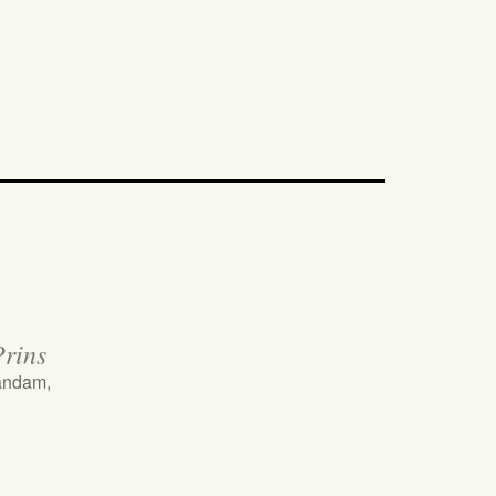
rins
aandam,
iCalendar
Office 365