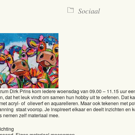
Sociaal
trum Dirk Prins kom iedere woensdag van 09.00 – 11.15 uur een
en, dat het leuk vindt om samen hun hobby uit te oefenen. Dat ka
met acryl- of olieverf en aquarelleren. Maar ook tekenen met po
nning staat voorop. Je inspireert elkaar en deelt inzichten en k
 nemen zelf materiaal mee.
ichting
 maand, Eigen materiaal meenemen