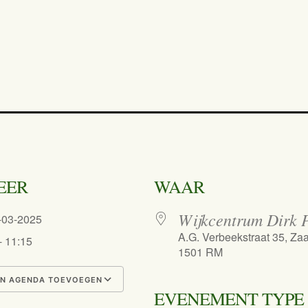
EER
WAAR
Wijkcentrum Dirk P
5-03-2025
A.G. Verbeekstraat 35, Z
- 11:15
1501 RM
N AGENDA TOEVOEGEN
EVENEMENT TYPE
nload ICS
Google Calendar