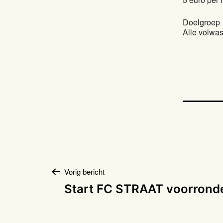
Doelgroep
Alle volwa
Bericht
Vorig bericht
Start FC STRAAT voorrond
navigatie