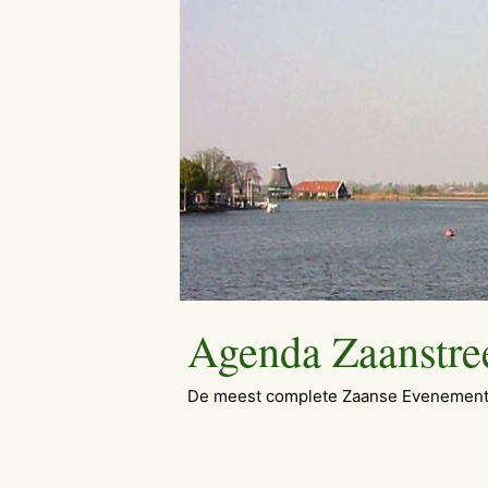
Ga
naar
de
inhoud
Agenda Zaanstre
De meest complete Zaanse Evenement