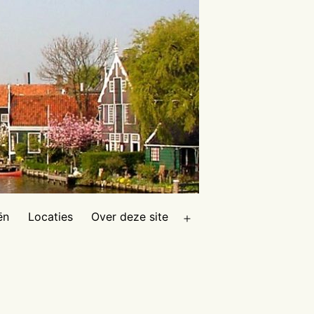
ën
Locaties
Over deze site
Open
menu