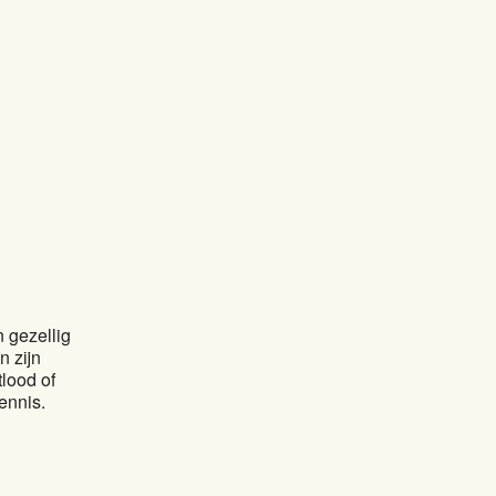
 gezellig
n zijn
tlood of
ennis.